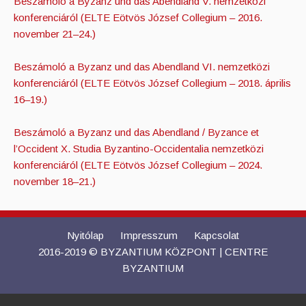
Beszámoló a Byzanz und das Abendland V. nemzetközi
konferenciáról (ELTE Eötvös József Collegium – 2016.
november 21–24.)
Beszámoló a Byzanz und das Abendland VI. nemzetközi
konferenciáról (ELTE Eötvös József Collegium – 2018. április
16–19.)
Beszámoló a Byzanz und das Abendland / Byzance et
l’Occident X. Studia Byzantino-Occidentalia nemzetközi
konferenciáról (ELTE Eötvös József Collegium – 2024.
november 18–21.)
Nyitólap
Impresszum
Kapcsolat
2016-2019 © BYZANTIUM KÖZPONT | CENTRE
BYZANTIUM