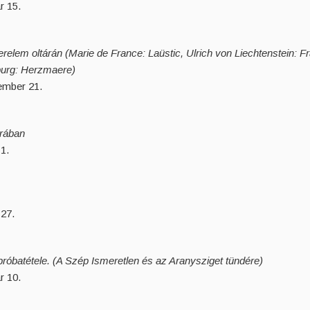
r 15.
erelem oltárán (Marie de France: Laüstic, Ulrich von Liechtenstein:
burg: Herzmaere)
ember 21.
úrában
1.
 27.
próbatétele. (A Szép Ismeretlen és az Aranysziget tündére)
r 10.