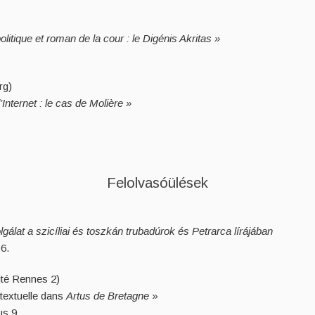
tique et roman de la cour : le Digénis Akritas »
rg)
Internet : le cas de Molière »
Felolvasóülések
álat a szicíliai és toszkán trubadúrok és Petrarca lírájában
6.
ité Rennes 2)
textuelle dans
Artus de Bretagne
»
us 9.