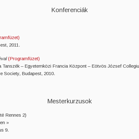
Konferenciák
ramfüzet)
st, 2011.
iéval
(Programfüzet)
 Tanszék – Egyetemközi Francia Központ – Eötvös József Collegium
ure Society, Budapest, 2010.
Mesterkurzusok
ité Rennes 2)
ien »
us 9.