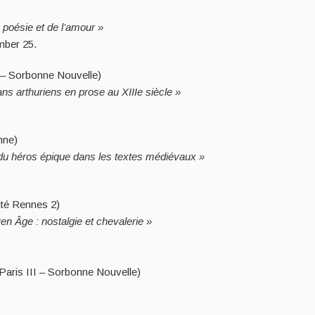
 poésie et de l’amour »
mber 25.
I – Sorbonne Nouvelle)
mans arthuriens en prose au XIIIe siècle »
nne)
du héros épique dans les textes médiévaux »
ité Rennes 2)
en Âge : nostalgie et chevalerie »
 Paris III – Sorbonne Nouvelle)