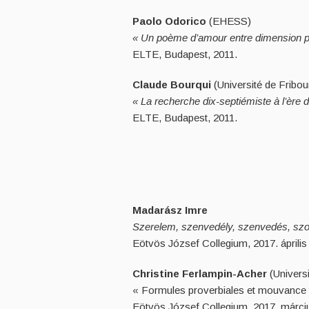
Paolo Odorico
(EHESS)
« Un poème d’amour entre dimension poli
ELTE, Budapest, 2011.
Claude Bourqui
(Université de Fribou
« La recherche dix-septiémiste à l’ère d’
ELTE, Budapest, 2011.
Madarász Imre
Szerelem, szenvedély, szenvedés, szolg
Eötvös József Collegium, 2017. április 
Christine Ferlampin-Acher
(Univers
« Formules proverbiales et mouvance 
Eötvös József Collegium, 2017. márci