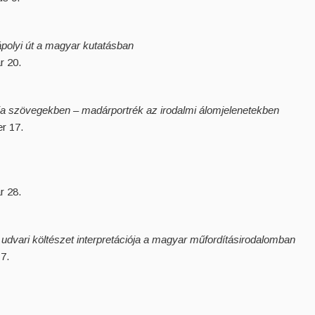
ápolyi út a magyar kutatásban
r 20.
cia szövegekben – madárportrék az irodalmi álomjelenetekben
r 17.
r 28.
udvari költészet interpretációja a magyar műfordításirodalomban
7.