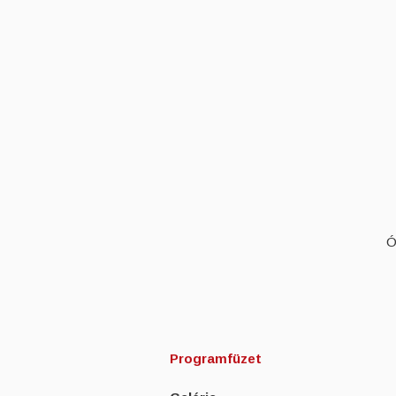
Ó
Programfüzet