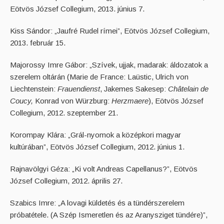
Eötvös József Collegium, 2013. június 7.
Kiss Sándor: „Jaufré Rudel rímei”, Eötvös József Collegium,
2013. február 15.
Majorossy Imre Gábor: „Szívek, ujjak, madarak: áldozatok a
szerelem oltárán (Marie de France: Laüstic, Ulrich von
Liechtenstein:
Frauendienst
, Jakemes Sakesep:
Châtelain de
Coucy,
Konrad von Würzburg:
Herzmaere
), Eötvös József
Collegium, 2012. szeptember 21.
Korompay Klára: „Grál-nyomok a középkori magyar
kultúrában”, Eötvös József Collegium, 2012. június 1.
Rajnavölgyi Géza: „Ki volt Andreas Capellanus?”, Eötvös
József Collegium, 2012. április 27.
Szabics Imre: „A lovagi küldetés és a tündérszerelem
próbatétele. (A Szép Ismeretlen és az Aranysziget tündére)”,