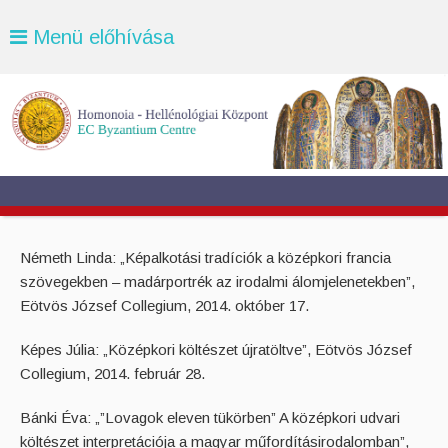
Menü előhívása
Németh Linda: „Képalkotási tradíciók a középkori francia
szövegekben – madárportrék az irodalmi álomjelenetekben”,
Eötvös József Collegium, 2014. október 17.
Képes Júlia: „Középkori költészet újratöltve”, Eötvös József
Collegium, 2014. február 28.
Bánki Éva: „”Lovagok eleven tükörben” A középkori udvari
költészet interpretációja a magyar műfordításirodalomban”,