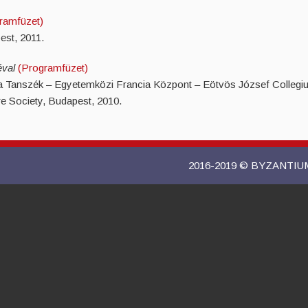
ramfüzet)
st, 2011.
iéval
(Programfüzet)
 Tanszék – Egyetemközi Francia Központ – Eötvös József Collegium
ure Society, Budapest, 2010.
2016-2019 © BYZANTI